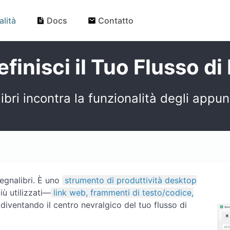
lità
Docs
Contatto
inisci il Tuo Flusso di
bri incontra la funzionalità degli appu
egnalibri. È uno
strumento di produttività desktop
iù utilizzati—
link web, frammenti di testo/codice,
 diventando il centro nevralgico del tuo flusso di