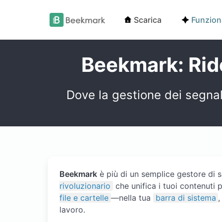
Scarica
Funziona
Beekmark: Ridef
Dove la gestione dei segnali
Beekmark
è più di un semplice gestore di s
rivoluzionario
che unifica i tuoi contenuti p
file e cartelle
—nella tua
barra di sistema
,
lavoro.