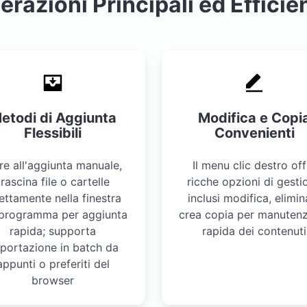
erazioni Principali ed Efficie
etodi di Aggiunta
Modifica e Copi
Flessibili
Convenienti
re all'aggiunta manuale,
Il menu clic destro off
trascina file o cartelle
ricche opzioni di gesti
ettamente nella finestra
inclusi modifica, elimin
 programma per aggiunta
crea copia per manuten
rapida; supporta
rapida dei contenuti
portazione in batch da
appunti o preferiti del
browser