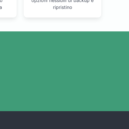
 o
opzioni flessibili di backup e
a
ripristino